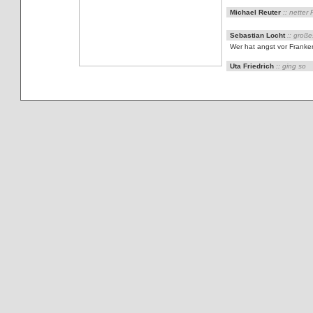
Michael Reuter
:: netter 
Sebastian Locht
:: groß
Wer hat angst vor Franken
Uta Friedrich
:: ging so