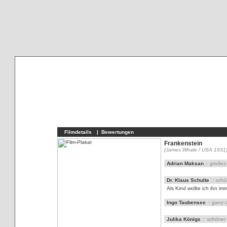
Filmdetails
| Bewertungen
Frankenstein
(James Whale / USA 1931
Adrian Maksan
:: großes
Dr. Klaus Schulte
:: schö
Als Kind wollte ich ihn im
Ingo Taubensee
:: ganz 
Julika Königs
:: schöner