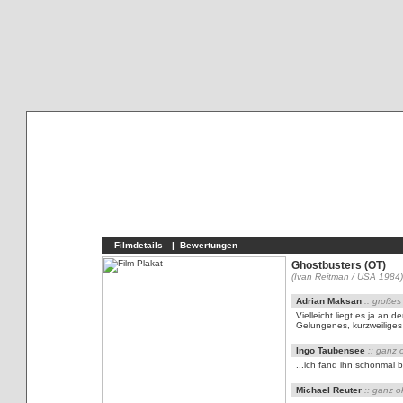
Filmdetails
| Bewertungen
Ghostbusters (OT)
(Ivan Reitman / USA 1984)
Adrian Maksan
:: großes
Vielleicht liegt es ja an
Gelungenes, kurzweiliges
Ingo Taubensee
:: ganz 
...ich fand ihn schonmal b
Michael Reuter
:: ganz o