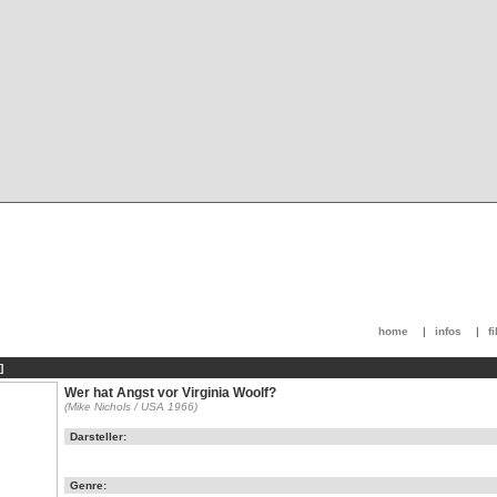
home
|
infos
|
f
]
Wer hat Angst vor Virginia Woolf?
(Mike Nichols / USA 1966)
Darsteller:
Genre: