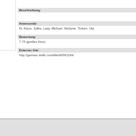
Beschreibung:
Anwesende:
Dr. Klaus, Julika, Lady, Michael, Stefanie, Torben, Uta
Bewertung:
7.75 (großes Kino)
Externer link:
http://german.imdb.com/title/tt0061184/