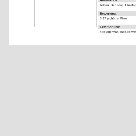
Anwesende:
Adrian, Benedikt, Christo
Bewertung:
6.17 (schöner Film)
Externer link:
http://german.imdb.com/ti